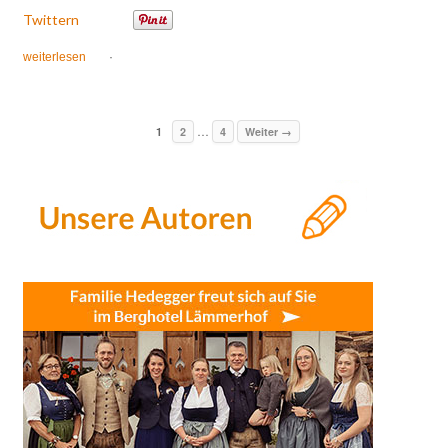
Twittern
weiterlesen
·
…
1
2
4
Weiter →