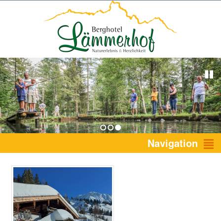
1
2
3
Navigation