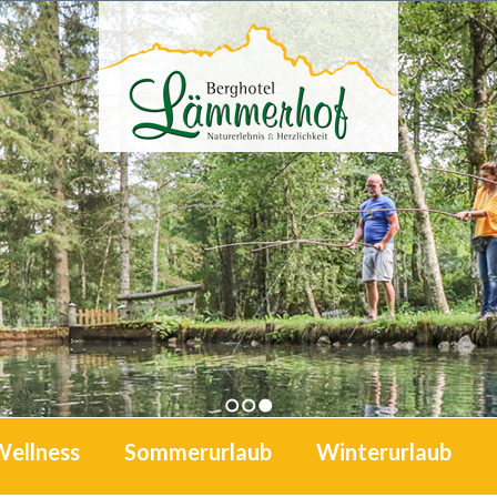
1
2
3
Wellness
Sommerurlaub
Winterurlaub