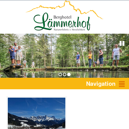
1
2
3
Navigation