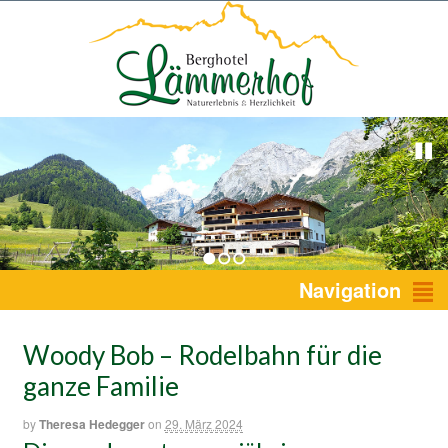
1
2
3
Navigation
Woody Bob – Rodelbahn für die
ganze Familie
by
Theresa Hedegger
on
29. März 2024