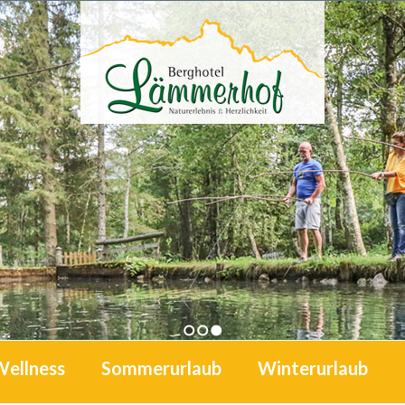
1
2
3
Wellness
Sommerurlaub
Winterurlaub