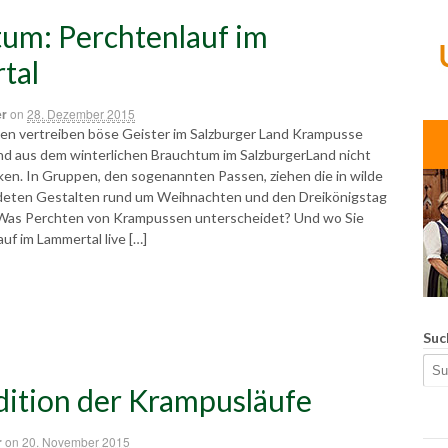
um: Perchtenlauf im
tal
er
on
28. Dezember 2015
en vertreiben böse Geister im Salzburger Land Krampusse
nd aus dem winterlichen Brauchtum im SalzburgerLand nicht
n. In Gruppen, den sogenannten Passen, ziehen die in wilde
deten Gestalten rund um Weihnachten und den Dreikönigstag
 Was Perchten von Krampussen unterscheidet? Und wo Sie
uf im Lammertal live […]
Suc
dition der Krampusläufe
r
on
20. November 2015