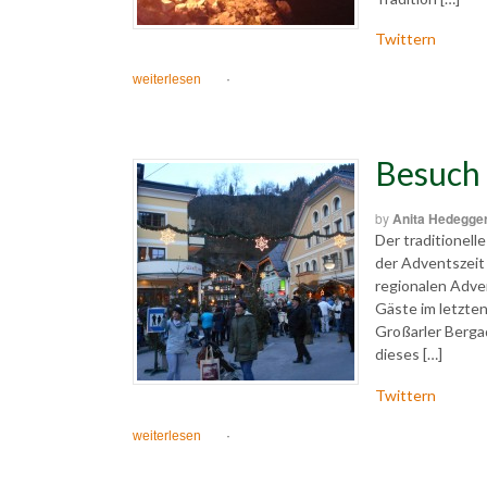
Twittern
weiterlesen
·
Besuch 
by
Anita Hedegge
Der traditionell
der Adventszeit
regionalen Adve
Gäste im letzte
Großarler Berga
dieses […]
Twittern
weiterlesen
·