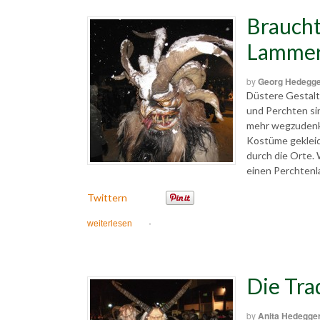
Braucht
Lammer
by
Georg Hedegg
Düstere Gestalt
und Perchten si
mehr wegzudenke
Kostüme geklei
durch die Orte.
einen Perchtenla
Twittern
weiterlesen
·
Die Tra
by
Anita Hedegge