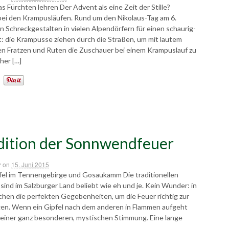
as Fürchten lehren Der Advent als eine Zeit der Stille?
 bei den Krampusläufen. Rund um den Nikolaus-Tag am 6.
 Schreckgestalten in vielen Alpendörfern für einen schaurig-
t: die Krampusse ziehen durch die Straßen, um mit lautem
en Fratzen und Ruten die Zuschauer bei einem Krampuslauf zu
her […]
dition der Sonnwendfeuer
r
on
15. Juni 2015
el im Tennengebirge und Gosaukamm Die traditionellen
nd im Salzburger Land beliebt wie eh und je. Kein Wunder: in
chen die perfekten Gegebenheiten, um die Feuer richtig zur
gen. Wenn ein Gipfel nach dem anderen in Flammen aufgeht
einer ganz besonderen, mystischen Stimmung. Eine lange