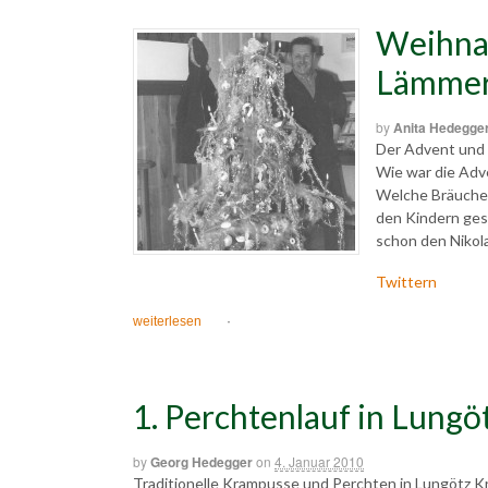
Weihna
Lämmer
by
Anita Hedegge
Der Advent und 
Wie war die Adv
Welche Bräuche
den Kindern ge
schon den Nikol
Twittern
weiterlesen
·
1. Perchtenlauf in Lungö
by
Georg Hedegger
on
4. Januar 2010
Traditionelle Krampusse und Perchten in Lungötz 