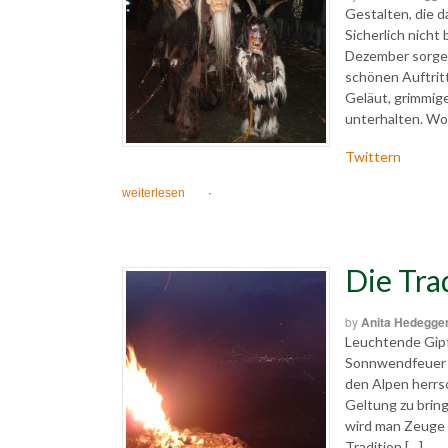
Gestalten, die d
Sicherlich nicht
Dezember sorgen
schönen Auftrit
Geläut, grimmig
unterhalten. Wo
Twittern
weiterlesen
·
Die Tra
by
Anita Hedegge
Leuchtende Gipf
Sonnwendfeuer si
den Alpen herrs
Geltung zu brin
wird man Zeuge 
Tradition […]