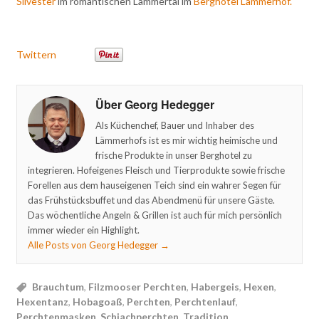
Silvester
im romantischen Lammertal im
Berghotel Lämmerhof.
Twittern
Über Georg Hedegger
Als Küchenchef, Bauer und Inhaber des
Lämmerhofs ist es mir wichtig heimische und
frische Produkte in unser Berghotel zu
integrieren. Hofeigenes Fleisch und Tierprodukte sowie frische
Forellen aus dem hauseigenen Teich sind ein wahrer Segen für
das Frühstücksbuffet und das Abendmenü für unsere Gäste.
Das wöchentliche Angeln & Grillen ist auch für mich persönlich
immer wieder ein Highlight.
Alle Posts von Georg Hedegger
→
Brauchtum
,
Filzmooser Perchten
,
Habergeis
,
Hexen
,
Hexentanz
,
Hobagoaß
,
Perchten
,
Perchtenlauf
,
Perchtenmasken
,
Schiachperchten
,
Tradition