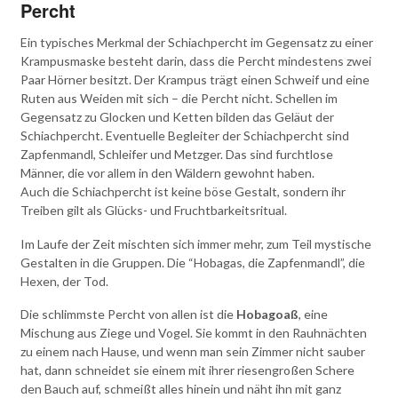
Percht
Ein typisches Merkmal der Schiachpercht im Gegensatz zu einer
Krampusmaske besteht darin, dass die Percht mindestens zwei
Paar Hörner besitzt. Der Krampus trägt einen Schweif und eine
Ruten aus Weiden mit sich – die Percht nicht. Schellen im
Gegensatz zu Glocken und Ketten bilden das Geläut der
Schiachpercht. Eventuelle Begleiter der Schiachpercht sind
Zapfenmandl, Schleifer und Metzger. Das sind furchtlose
Männer, die vor allem in den Wäldern gewohnt haben.
Auch die Schiachpercht ist keine böse Gestalt, sondern ihr
Treiben gilt als Glücks- und Fruchtbarkeitsritual.
Im Laufe der Zeit mischten sich immer mehr, zum Teil mystische
Gestalten in die Gruppen. Die “Hobagas, die Zapfenmandl”, die
Hexen, der Tod.
Die schlimmste Percht von allen ist die
Hobagoaß
, eine
Mischung aus Ziege und Vogel. Sie kommt in den Rauhnächten
zu einem nach Hause, und wenn man sein Zimmer nicht sauber
hat, dann schneidet sie einem mit ihrer riesengroßen Schere
den Bauch auf, schmeißt alles hinein und näht ihn mit ganz