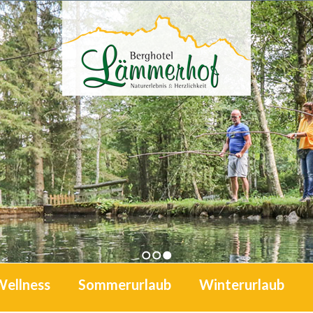
1
2
3
Wellness
Sommerurlaub
Winterurlaub