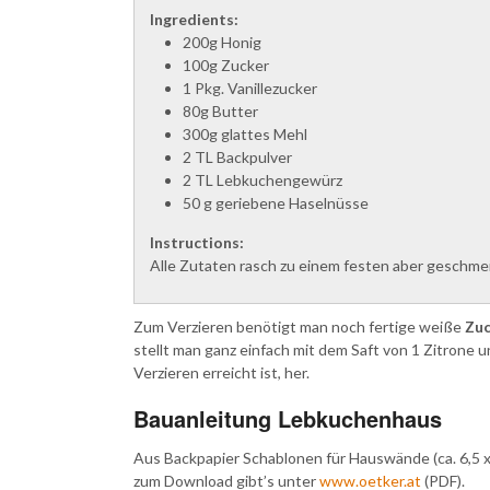
Ingredients:
200g Honig
100g Zucker
1 Pkg. Vanillezucker
80g Butter
300g glattes Mehl
2 TL Backpulver
2 TL Lebkuchengewürz
50 g geriebene Haselnüsse
Instructions:
Alle Zutaten rasch zu einem festen aber geschmei
Zum Verzieren benötigt man noch fertige weiße
Zuc
stellt man ganz einfach mit dem Saft von 1 Zitrone u
Verzieren erreicht ist, her.
Bauanleitung Lebkuchenhaus
Aus Backpapier Schablonen für Hauswände (ca. 6,5 x
zum Download gibt’s unter
www.oetker.at
(PDF).