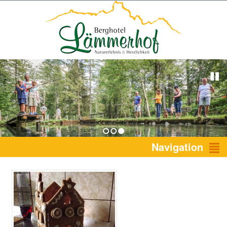
1
2
3
Navigation