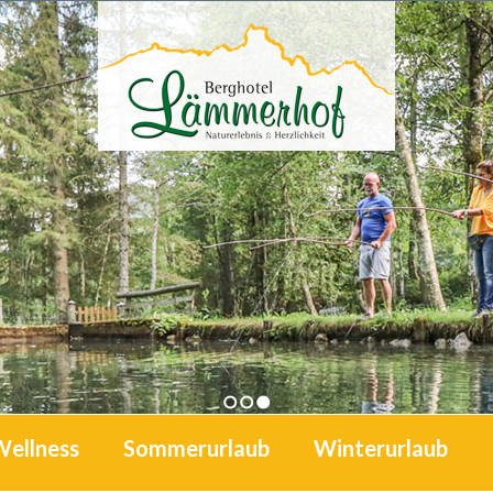
1
2
3
Wellness
Sommerurlaub
Winterurlaub