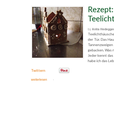
Rezept:
Teelich
by
Anita Hedegge
Teelichthäusch
der Tür. Das Hau
Tannenzweigen g
gebacken. Was na
Jeder kennt das
habe ich das Le
Twittern
weiterlesen
·