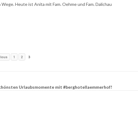
 Wege. Heute ist Anita mit Fam. Oehme und Fam. Dalichau
vious
1
2
3
e schönsten Urlaubsmomente mit #berghotellaemmerhof!