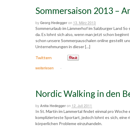
Sommersaison 2013 – An
by
Georg Hedegger
on
13. März 2013
Sommerurlaub im Lämmerhof im Salzburger Land So s
da. Es lohnt sich also, wenn man jetzt schon begin
schon unsere Sommerpauschalen online gestellt un
Unternehmungen in dieser […]
Twittern
weiterlesen
·
Nordic Walking in den Be
by
Anita Hedegger
on
12. Juli 2011
In St. Martin im Lammertal findet einmal pro Woche e
komplizierteste Sportart, jedoch lohnt es sich, eine 
körperlichen Probleme einzuhandeln.