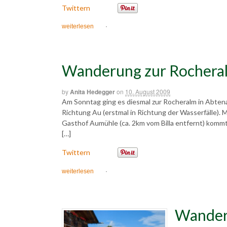
Twittern
weiterlesen
·
Wanderung zur Rocheral
by
Anita Hedegger
on
10. August 2009
Am Sonntag ging es diesmal zur Rocheralm in Abtena
Richtung Au (erstmal in Richtung der Wasserfälle). M
Gasthof Aumühle (ca. 2km vom Billa entfernt) kommt
[…]
Twittern
weiterlesen
·
Wanderu