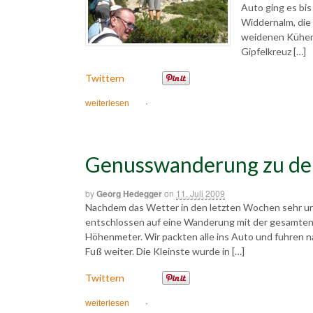
Auto ging es bi
Widdernalm, die 
weidenen Kühen,
Gipfelkreuz […]
Twittern
weiterlesen
·
Genusswanderung zu de
by
Georg Hedegger
on
11. Juli 2009
Nachdem das Wetter in den letzten Wochen sehr un
entschlossen auf eine Wanderung mit der gesamten
Höhenmeter. Wir packten alle ins Auto und fuhren n
Fuß weiter. Die Kleinste wurde in […]
Twittern
weiterlesen
·