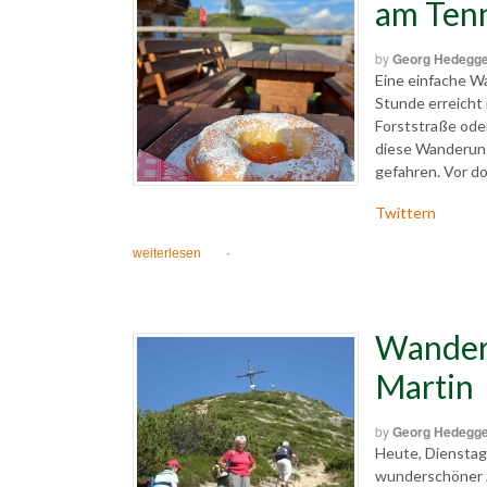
am Ten
by
Georg Hedegg
Eine einfache W
Stunde erreicht
Forststraße ode
diese Wanderung
gefahren. Vor do
Twittern
weiterlesen
·
Wander
Martin
by
Georg Hedegg
Heute, Dienstag
wunderschöner 