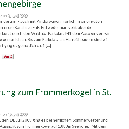
nengebirge
er
on
31. Juli 2009
anderung – auch mit Kinderwagen möglich In einer guten
 man die Karalm zu Fuß. Entweder man geht über die
r kürzt durch den Wald ab. Parkplatz Mit dem Auto gingen wir
 gemütlich an. Bis zum Parkplatz am Harreithbauern sind wir
rt ging es gemütlich ca. 1 […]
ung zum Frommerkogel in St.
er
on
15. Juli 2009
, den 14. Juli 2009 ging es bei herrlichem Sommerwetter und
Aussicht zum Frommerkogel auf 1.883m Seehöhe. Mit dem