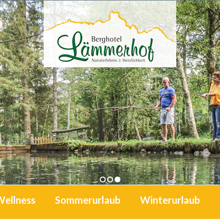
1
2
3
Wellness
Sommerurlaub
Winterurlaub