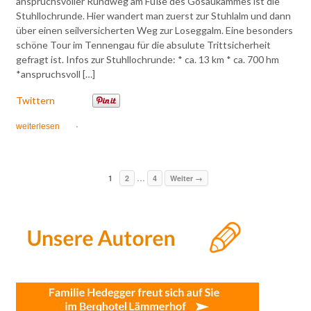
anspruchsvoller Rundweg am Fuße des Gosaukammes ist die
Stuhllochrunde. Hier wandert man zuerst zur Stuhlalm und dann
über einen seilversicherten Weg zur Loseggalm. Eine besonders
schöne Tour im Tennengau für die absulute Trittsicherheit
gefragt ist. Infos zur Stuhllochrunde: * ca. 13 km * ca. 700 hm
*anspruchsvoll […]
Twittern
weiterlesen
·
…
1
2
4
Weiter →