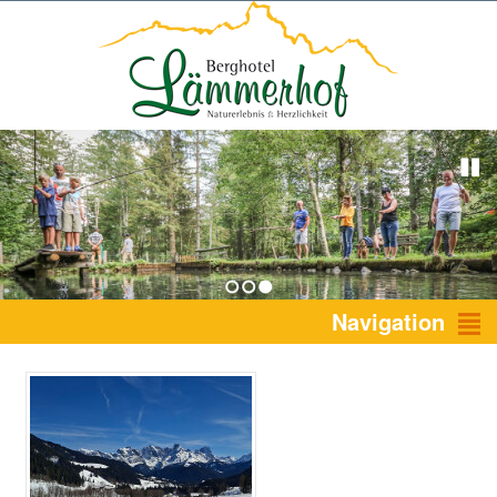
1
2
3
Navigation