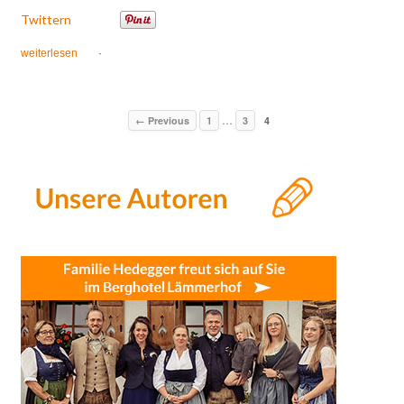
Twittern
weiterlesen
·
…
← Previous
1
3
4