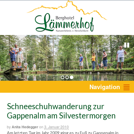
1
2
3
Navigation
Schneeschuhwanderung zur
Gappenalm am Silvestermorgen
by
Anita Hedegger
on
3. Januar 2010
Am letzten Tag im Jahr 2009 ging es zu Fuß zu Gappenalm in