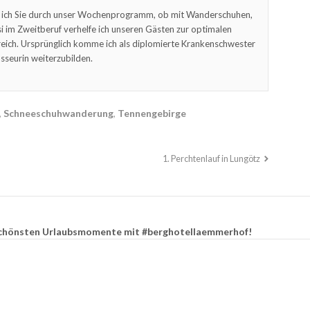
 ich Sie durch unser Wochenprogramm, ob mit Wanderschuhen,
 im Zweitberuf verhelfe ich unseren Gästen zur optimalen
eich. Ursprünglich komme ich als diplomierte Krankenschwester
sseurin weiterzubilden.
,
Schneeschuhwanderung
,
Tennengebirge
1. Perchtenlauf in Lungötz
e schönsten Urlaubsmomente mit #berghotellaemmerhof!