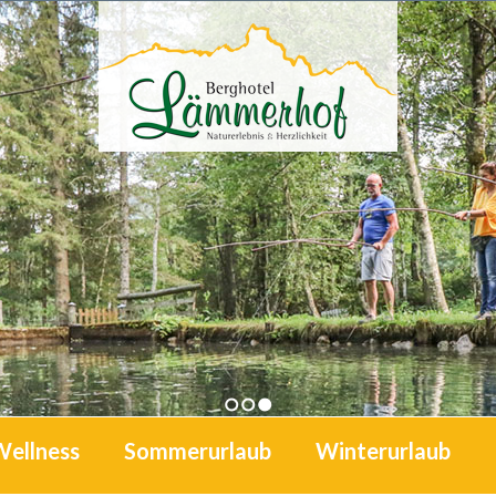
1
2
3
Wellness
Sommerurlaub
Winterurlaub