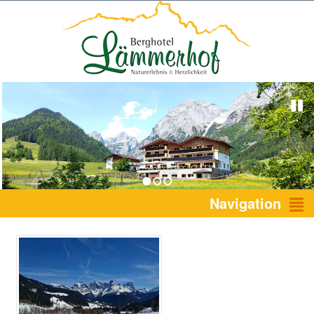
1
2
3
Navigation