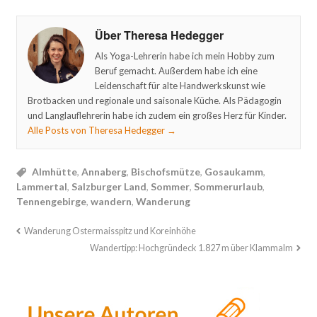
Über Theresa Hedegger
Als Yoga-Lehrerin habe ich mein Hobby zum
Beruf gemacht. Außerdem habe ich eine
Leidenschaft für alte Handwerkskunst wie
Brotbacken und regionale und saisonale Küche. Als Pädagogin
und Langlauflehrerin habe ich zudem ein großes Herz für Kinder.
Alle Posts von Theresa Hedegger
→
Almhütte
,
Annaberg
,
Bischofsmütze
,
Gosaukamm
,
Lammertal
,
Salzburger Land
,
Sommer
,
Sommerurlaub
,
Tennengebirge
,
wandern
,
Wanderung
Wanderung Ostermaisspitz und Koreinhöhe
Wandertipp: Hochgründeck 1.827 m über Klammalm