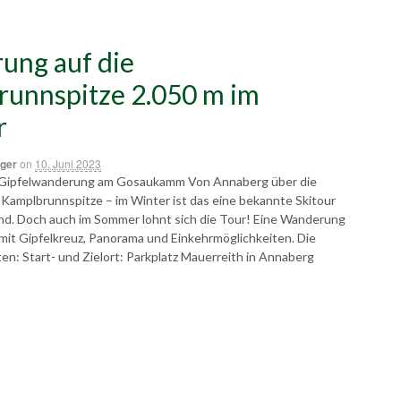
ung auf die
unnspitze 2.050 m im
r
ger
on
10. Juni 2023
 Gipfelwanderung am Gosaukamm Von Annaberg über die
 Kamplbrunnspitze – im Winter ist das eine bekannte Skitour
and. Doch auch im Sommer lohnt sich die Tour! Eine Wanderung
t Gipfelkreuz, Panorama und Einkehrmöglichkeiten. Die
en: Start- und Zielort: Parkplatz Mauerreith in Annaberg