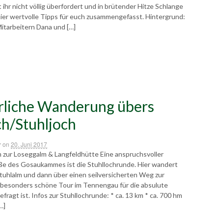
ihr nicht völlig überfordert und in brütender Hitze Schlange
hier wertvolle Tipps für euch zusammengefasst. Hintergrund:
itarbeitern Dana und […]
liche Wanderung übers
ch/Stuhljoch
r
on
20. Juni 2017
m zur Loseggalm & Langfeldhütte Eine anspruchsvoller
 des Gosaukammes ist die Stuhllochrunde. Hier wandert
Stuhlalm und dann über einen seilversicherten Weg zur
 besonders schöne Tour im Tennengau für die absulute
efragt ist. Infos zur Stuhllochrunde: * ca. 13 km * ca. 700 hm
…]