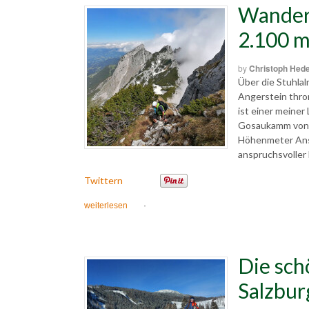
Wander
2.100 
by
Christoph Hed
Über die Stuhlal
Angerstein thron
ist einer meiner
Gosaukamm von d
Höhenmeter Anst
anspruchsvoller
Twittern
weiterlesen
·
Die sch
Salzbur