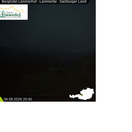
Berghotel Lämmerhof - Lammertal - Salzburger Land
06.08.2026 20:40