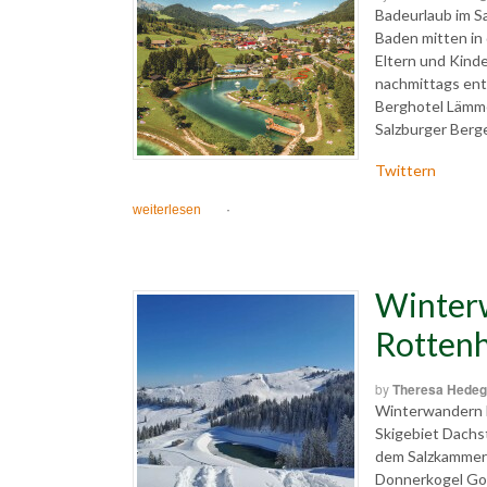
Badeurlaub im S
Baden mitten in
Eltern und Kind
nachmittags en
Berghotel Lämme
Salzburger Berge
Twittern
weiterlesen
·
Winter
Rotten
by
Theresa Hedeg
Winterwandern ku
Skigebiet Dachs
dem Salzkammerg
Donnerkogel Go