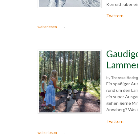
Korreith über ei
Twittern
weiterlesen
·
Gaudigo
Lammer
by
Theresa Hedeg
Ein spaßiger Aus
rund um den Läm
ein super Ausga
gehen gerne Mini
Annaberg? Was i
Twittern
weiterlesen
·