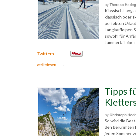
by
Theresa Hedeg
Klassisch Langl
klassisch oder s
perfekten Urlau
Langlaufloipen S
sowohl für Anfän
Lammertalloipe m
Twittern
weiterlesen
·
Tipps f
Kletter
by
Christoph Hed
So wird die Bes
den berühmten F
jeden Sommer vo