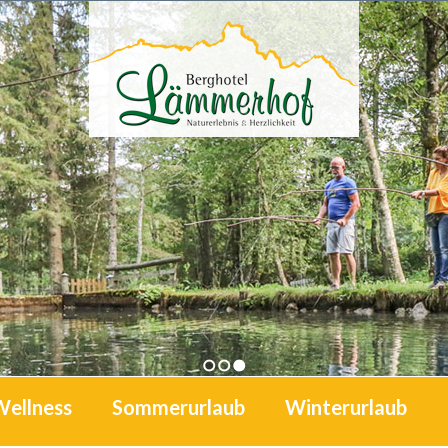
1
2
3
Wellness
Sommerurlaub
Winterurlaub