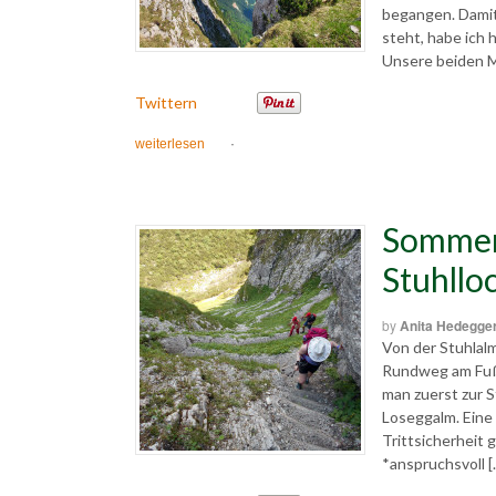
begangen. Damit 
steht, habe ich 
Unsere beiden M
Twittern
weiterlesen
·
Sommer
Stuhllo
by
Anita Hedegge
Von der Stuhlal
Rundweg am Fuße
man zuerst zur 
Loseggalm. Eine
Trittsicherheit g
*anspruchsvoll [