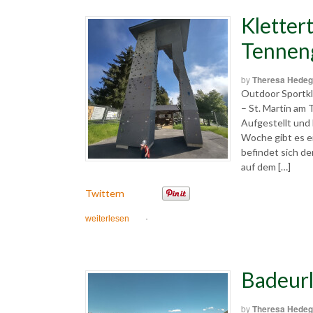
Kletter
Tennen
by
Theresa Hedeg
Outdoor Sportkl
– St. Martin am
Aufgestellt und 
Woche gibt es e
befindet sich de
auf dem […]
Twittern
weiterlesen
·
Badeurl
by
Theresa Hedeg