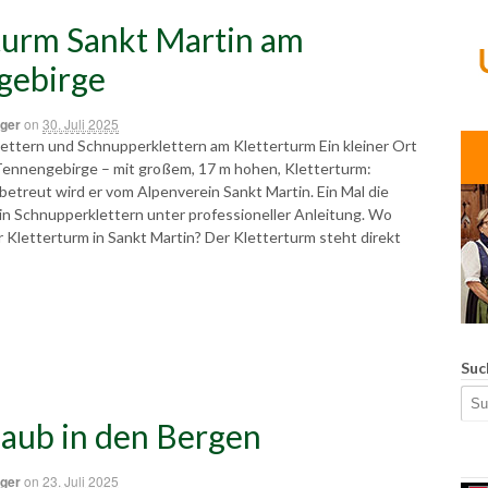
turm Sankt Martin am
gebirge
ger
on
30. Juli 2025
ettern und Schnupperklettern am Kletterturm Ein kleiner Ort
 Tennengebirge – mit großem, 17 m hohen, Kletterturm:
betreut wird er vom Alpenverein Sankt Martin. Ein Mal die
in Schnupperklettern unter professioneller Anleitung. Wo
r Kletterturm in Sankt Martin? Der Kletterturm steht direkt
Suc
aub in den Bergen
ger
on
23. Juli 2025