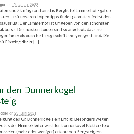
ger
on
12. Januar 2022
aufen und Skating rund um das Berghotel Lämmerhof Egal ob
katen – mit unseren Loipentipps findet garantiert jede/r den
bsausflug! Der Lämmerhof ist umgeben von den schönsten
alzburgs. Die meisten Loipen sind so angelegt, dass sie
ger:innen als auch für Fortgeschrittene geeignet sind. Die
it Einstieg direkt […]
ür den Donnerkogel
steig
egger
on
23. Juni 2021
teigung des Gr. Donnerkogels ein Erfolg! Besonders wegen
otos der Himmelsleiter wird der Donnerkogel Klettersteig
n vielen (mehr oder weniger) erfahrenen Bergsteigern