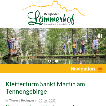
1
2
3
Navigation
Kletterturm Sankt Martin am
Tennengebirge
by
Theresa Hedegger
on
30. Juli 2025