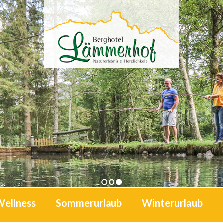
1
2
3
Wellness
Sommerurlaub
Winterurlaub