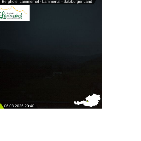
Berghotel Lämmerhof - Lammertal - Salzburger Land
06.08.2026 20:40