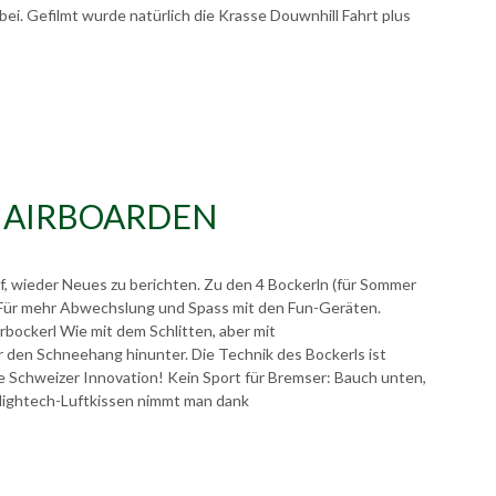
ei. Gefilmt wurde natürlich die Krasse Douwnhill Fahrt plus
 AIRBOARDEN
, wieder Neues zu berichten. Zu den 4 Bockerln (für Sommer
. Für mehr Abwechslung und Spass mit den Fun-Geräten.
bockerl Wie mit dem Schlitten, aber mit
r den Schneehang hinunter. Die Technik des Bockerls ist
ue Schweizer Innovation! Kein Sport für Bremser: Bauch unten,
 Hightech-Luftkissen nimmt man dank