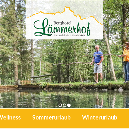
1
2
3
Wellness
Sommerurlaub
Winterurlaub