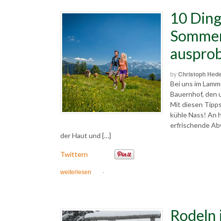
10 Ding
Sommer
ausprob
by
Christoph Hed
Bei uns im Lamme
Bauernhof, den 
Mit diesen Tipp
kühle Nass! An 
erfrischende Ab
der Haut und […]
Twittern
weiterlesen
·
Rodeln 