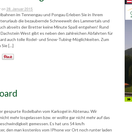
r
on
28. Januar 2015
lbahnen im Tennengau und Pongau Erleben Sie in Ihrem
nterurlaub die bezaubernde Schneewelt des Lammertals und
 auch abseits der Bretter keine Minute Spaß entgehen! Rund
n Dachstein West gibt es neben den zahlreichen Abfahrten für
ard auch tolle Rodel- und Snow-Tubing-Möglichkeiten. Zum
 Sie […]
board
r gespurte Rodelbahn vom Karkogel in Abtenau. Wir
 nicht mehr losgelassen bzw. er wollte gar nicht mehr auf das
Geschwindigkeit gemessen. Es hat uns 54 km/h
ker, den man kostenlos vom IPhone vor Ort noch runter laden