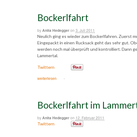
Bockerlfahrt
by
Anita Hedegger
on
3. Juli 2011
Neulich ging es wieder zum Bockerlfahren. Zuerst 
Eingepackt in einen Rucksack geht das sehr gut. O
werden noch mal überprüft und kontrolliert. Dann g
Lammertal.
Twittern
weiterlesen
·
Bockerlfahrt im Lammert
by
Anita Hedegger
on
12. Februar 2011
Twittern