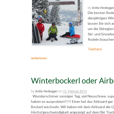
by
Anita Hedegge
Die besten Rode
diesjährigen Wi
lassen Sie sich
um die Skiregio
Ski- und Snowbo
Rodeln brauchen
Twittern
weiterlesen
·
Winterbockerl oder Air
by
Anita Hedegger
on
10. Februar 2013
Wunderschöner sonniger Tag, viel Neuschnee, supe
haben es ausprobiert!!!!! Einer hat das Airboard gar
Bockerl wechseln. Wir haben mit dem Airboard die 
Höchstgeschwindigkeit angezeigt auf dem iSki Trac