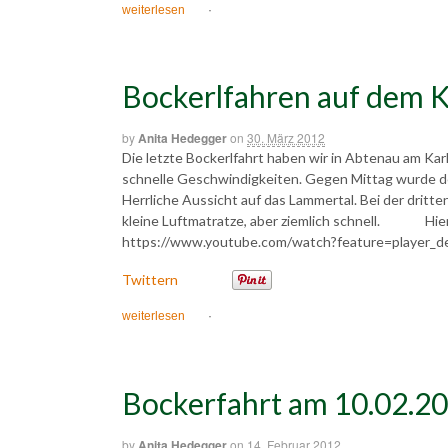
weiterlesen
·
Bockerlfahren auf dem K
by
Anita Hedegger
on
30. März 2012
Die letzte Bockerlfahrt haben wir in Abtenau am Kar
schnelle Geschwindigkeiten. Gegen Mittag wurde d
Herrliche Aussicht auf das Lammertal. Bei der dritt
kleine Luftmatratze, aber ziemlich schnell. Hier 
https://www.youtube.com/watch?feature=player_
Twittern
weiterlesen
·
Bockerfahrt am 10.02.2
by
Anita Hedegger
on
14. Februar 2012