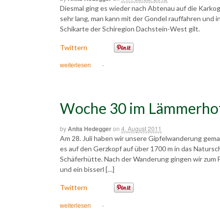
Diesmal ging es wieder nach Abtenau auf die Karkoge
sehr lang, man kann mit der Gondel rauffahren und in
Schikarte der Schiregion Dachstein-West gilt.
Twittern
weiterlesen
·
Woche 30 im Lämmerho
by
Anita Hedegger
on
4. August 2011
Am 28. Juli haben wir unsere Gipfelwanderung gemach
es auf den Gerzkopf auf über 1700 m in das Natursc
Schäferhütte. Nach der Wanderung gingen wir zum F
und ein bisserl […]
Twittern
weiterlesen
·