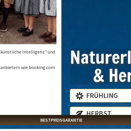
Naturer
"künstliche Intelligenz" und
& Her
ttanbietern wie booking.com
ISE
FRÜHLING
August
2026
PREIS & BUCHEN
Di
Mi
Do
Fr
Sa
So
info@laemmerhof.at
HERBST
28
29
30
31
1
2
BESTPREISGARANTIE
4
5
6
7
8
9