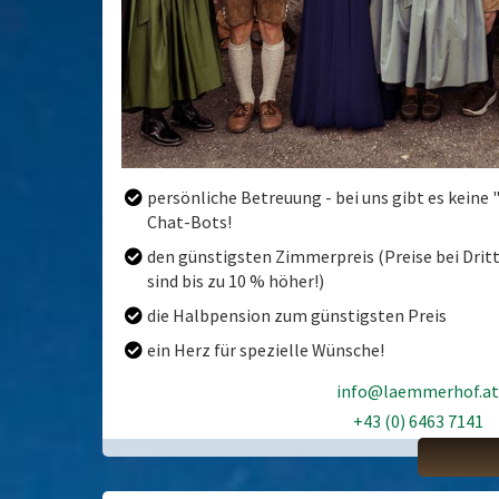
persönliche Betreuung - bei uns gibt es keine 
Chat-Bots!
den günstigsten Zimmerpreis (Preise bei Dri
ANREISE
ABRE
sind bis zu 10 % höher!)
die Halbpension zum günstigsten Preis
ein Herz für spezielle Wünsche!
August
2026
info@laemmerhof.at
Mo
Di
Mi
Do
Fr
Sa
So
Mo
+43 (0) 6463 7141
+43 (0) 6463 7141
27
28
29
30
31
1
2
27
3
4
5
6
7
8
9
3