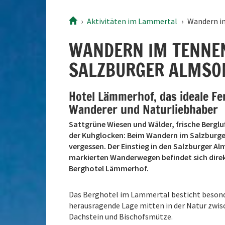
10
11
12
13
14
15
16
10
Aktivitäten im Lammertal
Wandern i
17
18
19
20
21
22
23
17
24
25
26
27
28
29
30
24
WANDERN IM TENNEN
31
1
2
3
4
5
6
31
SALZBURGER ALMS
Heute
Löschen
Hotel Lämmerhof, das ideale Fe
Wanderer und Naturliebhaber
Sattgrüne Wiesen und Wälder, frische Bergluf
der Kuhglocken: Beim Wandern im Salzburger 
vergessen. Der Einstieg in den Salzburger 
markierten Wanderwegen befindet sich direk
Berghotel Lämmerhof.
Das Berghotel im Lammertal besticht besond
herausragende Lage mitten in der Natur zwi
Dachstein und Bischofsmütze.