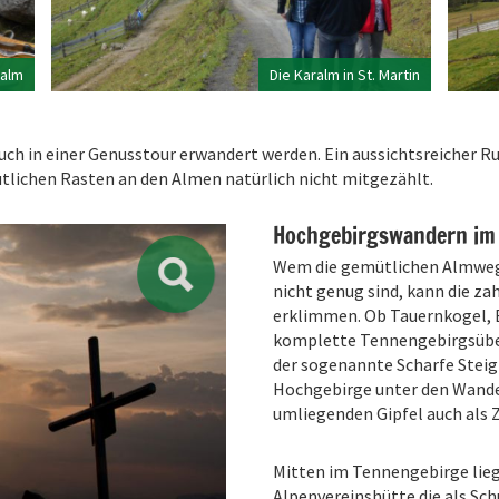
salm
Die Karalm in St. Martin
 in einer Genusstour erwandert werden. Ein aussichtsreicher Rund
ütlichen Rasten an den Almen natürlich nicht mitgezählt.
Hochgebirgswandern im
Wem die gemütlichen Almweg
nicht genug sind, kann die z
erklimmen. Ob Tauernkogel, 
komplette Tennengebirgsüber
der sogenannte Scharfe Steig
Hochgebirge unter den Wande
umliegenden Gipfel auch als
Mitten im Tennengebirge lieg
Alpenvereinshütte die als Sc