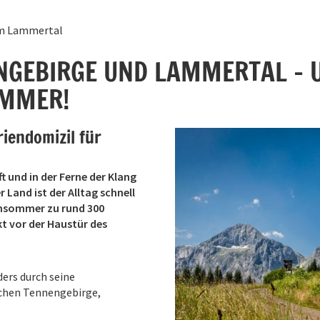
11
12
13
14
15
16
m Lammertal
18
19
20
21
22
23
25
26
27
28
29
30
GEBIRGE UND LAMMERTAL - 
1
2
3
4
5
6
OMMER!
Heute
Löschen
riendomizil für
t und in der Ferne der Klang
Land ist der Alltag schnell
Almsommer zu rund 300
t vor der Haustür des
ers durch seine
schen Tennengebirge,