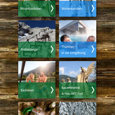
Mountainbiken
Winterwandern
Thermen
Klettersteige
in der Umgebung
Bauernherbst
Badeseen
& Heu-ART Fest