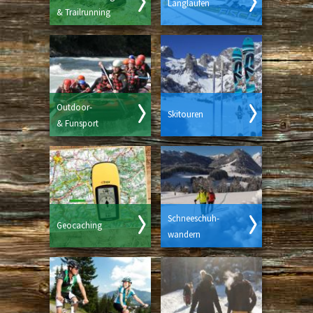
Langlaufen
& Trailrunning
Outdoor-
Skitouren
& Funsport
Schneeschuh-
Geocaching
wandern