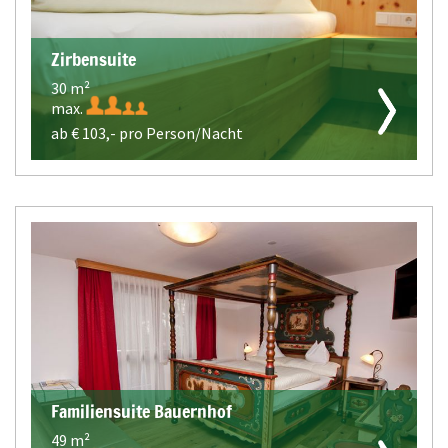
Zirbensuite
30 m²
max.
ab €
103,-
pro Person/Nacht
Familiensuite Bauernhof
49 m²