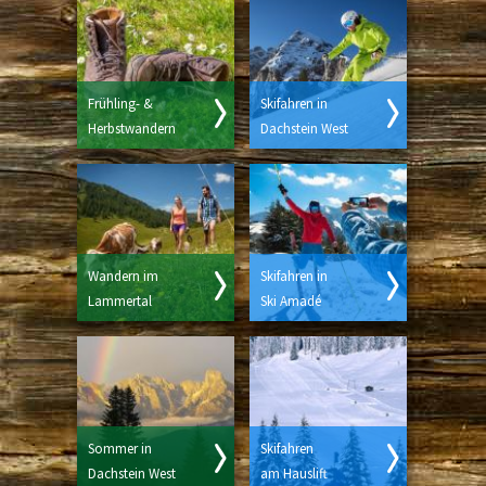
Frühling- &
Skifahren in
Herbstwandern
Dachstein West
Wandern im
Skifahren in
Lammertal
Ski Amadé
Sommer in
Skifahren
Dachstein West
am Hauslift