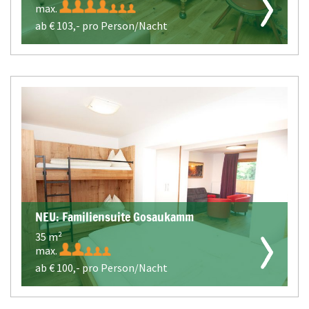
max.
ab €
103,-
pro Person/Nacht
NEU: Familiensuite Gosaukamm
35 m²
max.
ab €
100,-
pro Person/Nacht