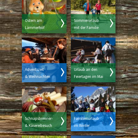
Ostern am
Sommerurlaub
Lämmerhof
mit der Familie
Adventszeit
Urlaub an den
& Weihnachten
Feiertagen im Mai
Schnapsbrenner-
Familienurlaub
& Käsereibesuch
im Winter