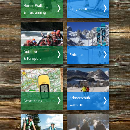
Nordic-Walking
Langlaufen
& Trailrunning
Outdoor-
Skitouren
& Funsport
Schneeschuh-
Geocaching
wandern