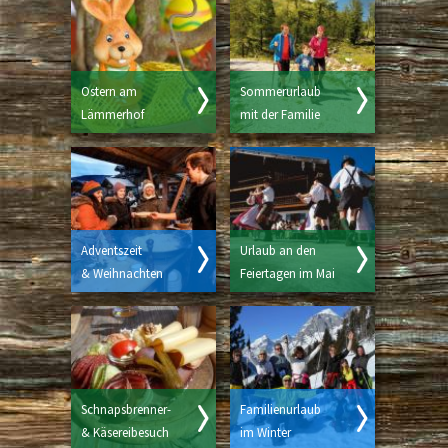
Ostern am
Sommerurlaub
Lämmerhof
mit der Familie
Adventszeit
Urlaub an den
& Weihnachten
Feiertagen im Mai
Schnapsbrenner-
Familienurlaub
& Käsereibesuch
im Winter