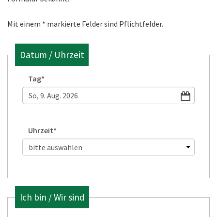
Mit einem * markierte Felder sind Pflichtfelder.
Datum / Uhrzeit
Tag
*
August
2026
Uhrzeit
*
Mo
Di
Mi
Do
Fr
Sa
So
27
28
29
30
31
1
2
3
4
5
6
7
8
9
10
11
12
13
14
15
16
17
18
19
20
21
22
23
Ich bin / Wir sind
24
25
26
27
28
29
30