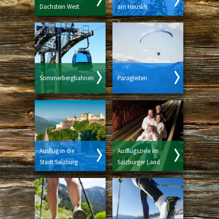
Dachstein West
am Hauslift
Sommerbergbahnen
Paragleiten
Ausflug in die
Ausflugsziele im
Stadt Salzburg
Salzburger Land