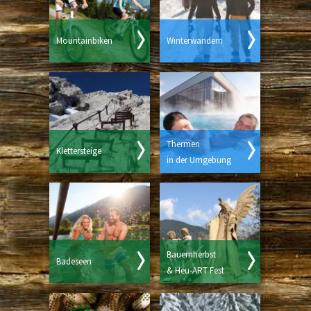
Mountainbiken
Winterwandern
Thermen
Klettersteige
in der Umgebung
Bauernherbst
Badeseen
& Heu-ART Fest