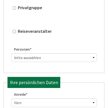
31
1
2
3
4
5
6
Privatgruppe
Heute
Löschen
Reiseveranstalter
Personen
*
Ihre persönlichen Daten
Anrede
*