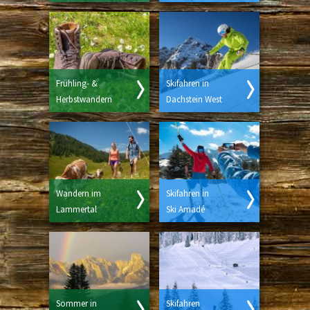
Frühling- &
Skifahren in
Herbstwandern
Dachstein West
Wandern im
Skifahren in
Lammertal
Ski Amadé
Sommer in
Skifahren