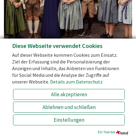
Social Media
Facebook
Diese Webseite verwendet Cookies
Instagram
persönliche Betreuung - bei uns gibt es keine "künstliche
Auf dieser Webseite kommen Cookies zum Einsatz.
Intelligenz" und Chat-Bots!
Blog
Ziel der Erfassung sind die Personalisierung der
den günstigsten Zimmerpreis (Preise bei Drittanbietern wie
Anzeigen und Inhalte, das Anbieten von Funktionen
booking.com sind bis zu 10 % höher!)
für Social Media und die Analyse der Zugriffe auf
die Halbpension zum günstigsten Preis
unserer Webseite.
Details zum Datenschutz
ein Herz für spezielle Wünsche!
Alle akzeptieren
info@laemmerhof.at
+43 (0) 6463 7141
Ablehnen und schließen
BESTPREISGARA
Einstellungen
PREIS & BUCHEN
Ein Tool der