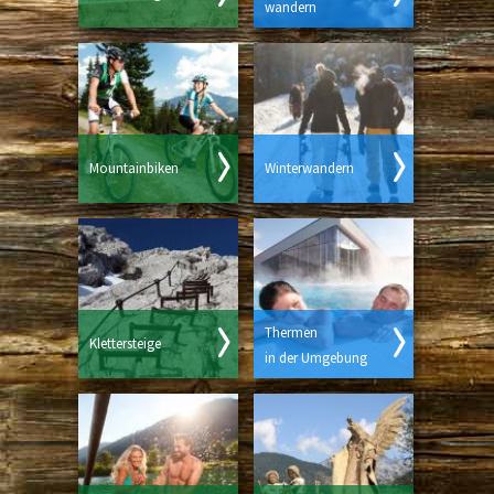
wandern
Mountainbiken
Winterwandern
Thermen
Klettersteige
in der Umgebung