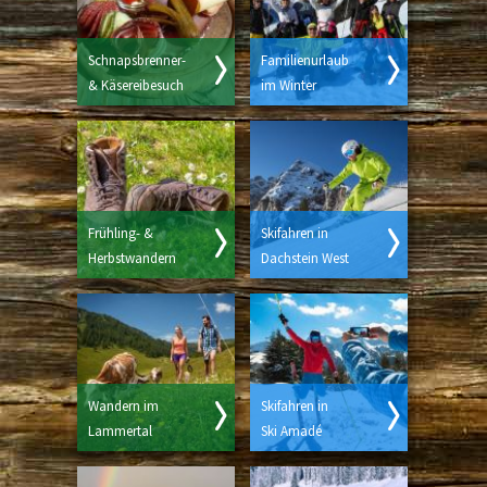
Schnapsbrenner-
Familienurlaub
& Käsereibesuch
im Winter
Frühling- &
Skifahren in
Herbstwandern
Dachstein West
Wandern im
Skifahren in
Lammertal
Ski Amadé