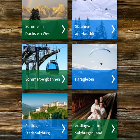
Sommer in
Skifahren
Dachstein West
am Hauslift
Sommerbergbahnen
Paragleiten
Ausflug in die
Ausflugsziele im
Stadt Salzburg
Salzburger Land