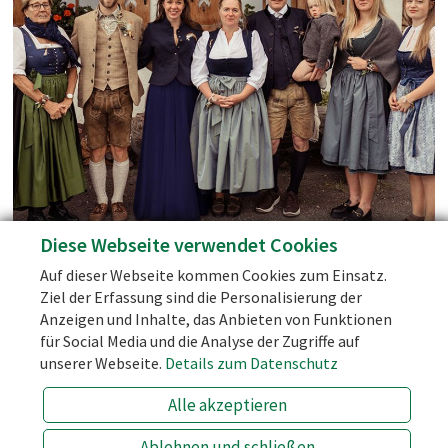
mit Blick auf Tennengebirge und
Gosaukamm.
Social Media
Facebook
Diese Webseite verwendet Cookies
Instagram
persönliche Betreuung - bei uns gibt es keine "künstliche
Auf dieser Webseite kommen Cookies zum Einsatz.
Intelligenz" und Chat-Bots!
Blog
Ziel der Erfassung sind die Personalisierung der
den günstigsten Zimmerpreis (Preise bei Drittanbietern wie
Anzeigen und Inhalte, das Anbieten von Funktionen
booking.com sind bis zu 10 % höher!)
für Social Media und die Analyse der Zugriffe auf
die Halbpension zum günstigsten Preis
unserer Webseite.
Details zum Datenschutz
ein Herz für spezielle Wünsche!
Alle akzeptieren
info@laemmerhof.at
+43 (0) 6463 7141
Ablehnen und schließen