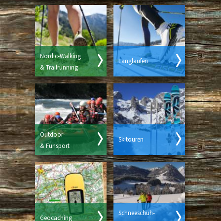
Nordic-Walking
Langlaufen
& Trailrunning
Outdoor-
Skitouren
& Funsport
Schneeschuh-
Geocaching