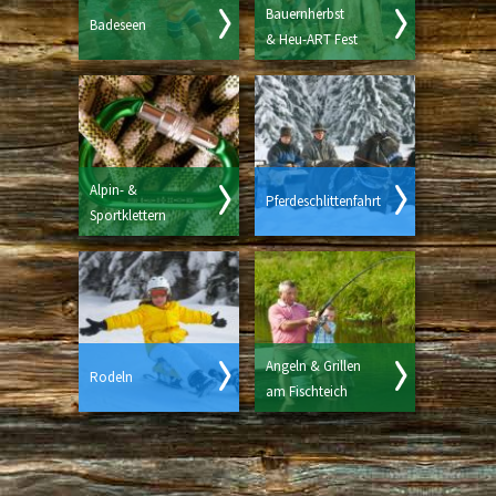
Bauernherbst
Badeseen
& Heu-ART Fest
Alpin- &
Pferdeschlittenfahrt
Sportklettern
Angeln & Grillen
Rodeln
am Fischteich