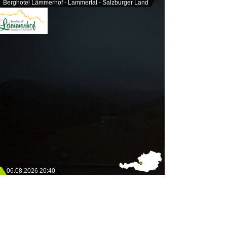
Berghotel Lämmerhof - Lammertal - Salzburger Land
06.08.2026 20:40