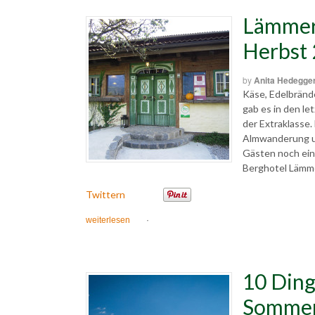
Lämmer
Herbst
by
Anita Hedegge
Käse, Edelbränd
gab es in den l
der Extraklasse
Almwanderung un
Gästen noch ei
Berghotel Lämme
Twittern
weiterlesen
·
10 Ding
Sommer