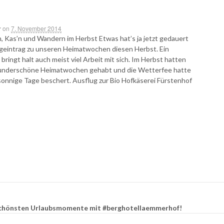
r
on
7. November 2014
 Kas’n und Wandern im Herbst Etwas hat’s ja jetzt gedauert
geintrag zu unseren Heimatwochen diesen Herbst. Ein
bringt halt auch meist viel Arbeit mit sich. Im Herbst hatten
wunderschöne Heimatwochen gehabt und die Wetterfee hatte
onnige Tage beschert. Ausflug zur Bio Hofkäserei Fürstenhof
e schönsten Urlaubsmomente mit #berghotellaemmerhof!