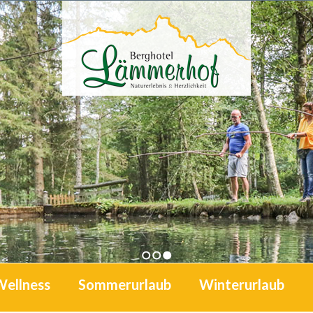
1
2
3
Wellness
Sommerurlaub
Winterurlaub