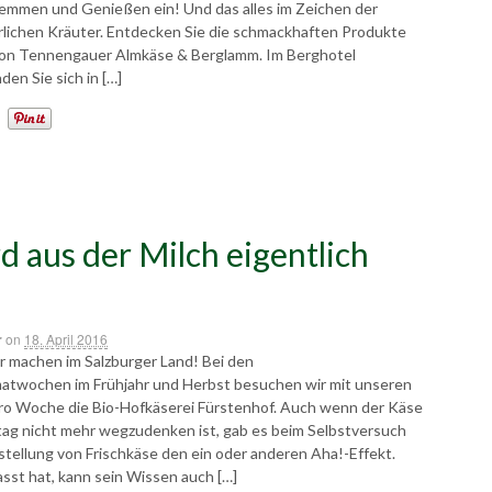
emmen und Genießen ein! Und das alles im Zeichen der
ürlichen Kräuter. Entdecken Sie die schmackhaften Produkte
on Tennengauer Almkäse & Berglamm. Im Berghotel
en Sie sich in […]
d aus der Milch eigentlich
r
on
18. April 2016
r machen im Salzburger Land! Bei den
twochen im Frühjahr und Herbst besuchen wir mit unseren
ro Woche die Bio-Hofkäserei Fürstenhof. Auch wenn der Käse
tag nicht mehr wegzudenken ist, gab es beim Selbstversuch
tellung von Frischkäse den ein oder anderen Aha!-Effekt.
sst hat, kann sein Wissen auch […]