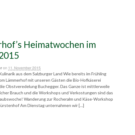
hof’s Heimatwochen im
 2015
er
on
11. November 2015
linarik aus dem Salzburger Land Wie bereits im Frühling
om Lämmerhof mit unseren Gästen die Bio-Hofkäserei
die Obstveredelung Buchegger. Das Ganze ist mittlerweile
hrlicher Brauch und die Workshops und Verkostungen sind das
Urlaubswoche! Wanderung zur Rocheralm und Käse-Workshop
 Fürstenhof Am Dienstag unternahmen wir […]