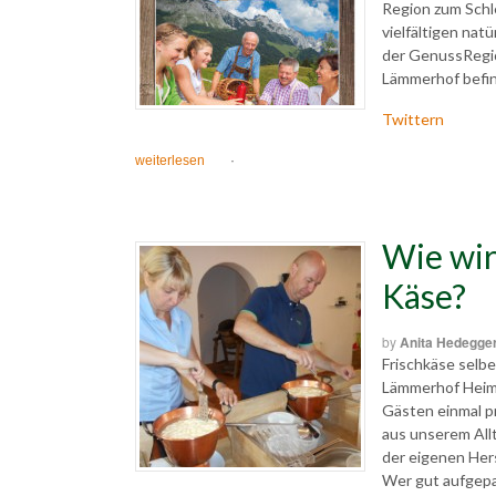
Region zum Schl
vielfältigen nat
der GenussRegi
Lämmerhof befind
Twittern
weiterlesen
·
Wie wir
Käse?
by
Anita Hedegge
Frischkäse selbe
Lämmerhof Heima
Gästen einmal p
aus unserem All
der eigenen Hers
Wer gut aufgepa