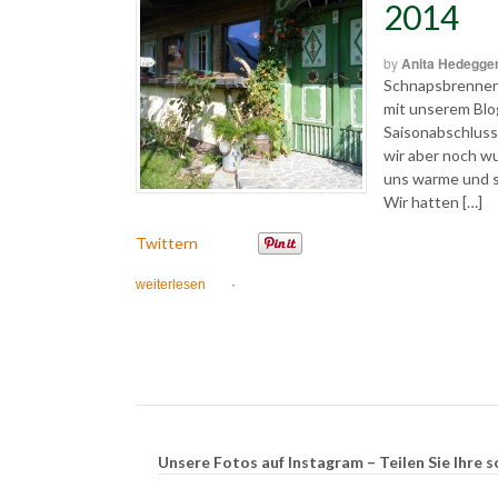
2014
by
Anita Hedegge
Schnapsbrennen,
mit unserem Blo
Saisonabschluss 
wir aber noch 
uns warme und s
Wir hatten […]
Twittern
weiterlesen
·
Unsere Fotos auf Instagram – Teilen Sie Ihr