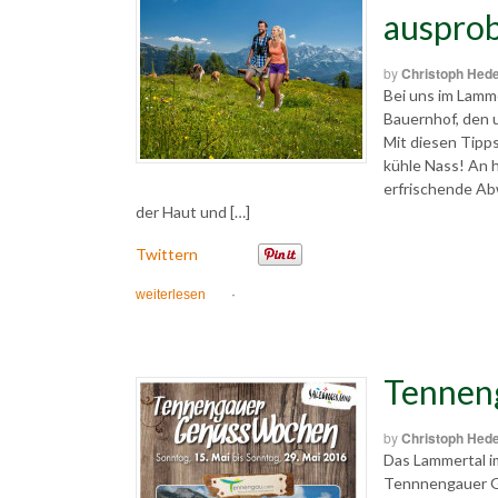
ausprob
by
Christoph Hed
Bei uns im Lamme
Bauernhof, den 
Mit diesen Tipp
kühle Nass! An 
erfrischende Ab
der Haut und […]
Twittern
weiterlesen
·
Tennen
by
Christoph Hed
Das Lammertal i
Tennnengauer Ge