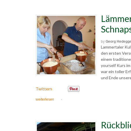
Lämmer
Schnaps
by
Georg Hedegg
Lammertaler Kul
den ersten Vers
einem traditione
yourself Kurs im
war ein toller E
und Ende unsere
Twittern
weiterlesen
·
Rückbl