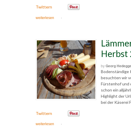
Twittern
weiterlesen
·
Lämmer
Herbst
by
Georg Hedegg
Bodenständige Ku
besuchten wir v
Fürstenhof und 
schon ein alljä
Highlight der 
bei der Käserei
Twittern
weiterlesen
·