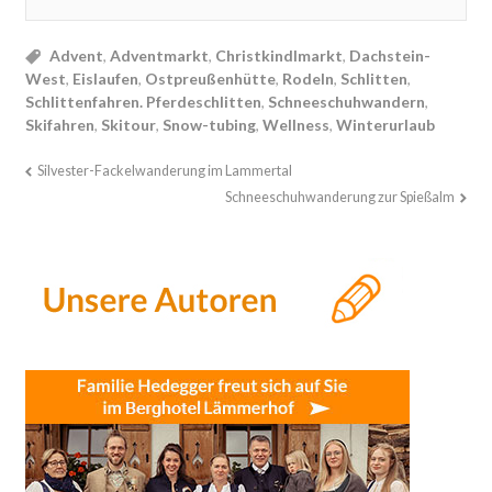
Advent
,
Adventmarkt
,
Christkindlmarkt
,
Dachstein-
West
,
Eislaufen
,
Ostpreußenhütte
,
Rodeln
,
Schlitten
,
Schlittenfahren. Pferdeschlitten
,
Schneeschuhwandern
,
Skifahren
,
Skitour
,
Snow-tubing
,
Wellness
,
Winterurlaub
Silvester-Fackelwanderung im Lammertal
Schneeschuhwanderung zur Spießalm