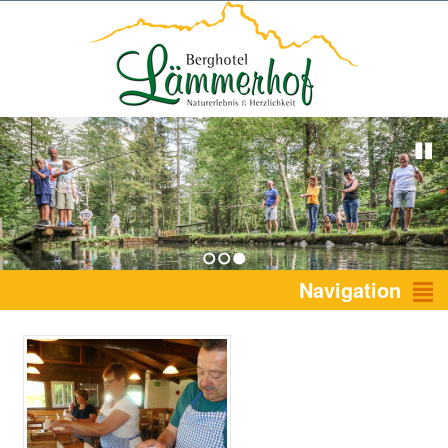
1
2
3
Navigation