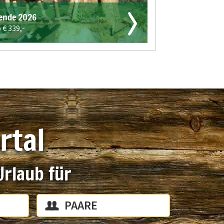
ende 2026
b €
339,-
rtal
Urlaub für
PAARE