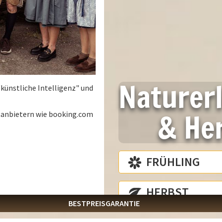
Naturer
"künstliche Intelligenz" und
& Her
ttanbietern wie booking.com
ISE
FRÜHLING
August
2026
PREIS & BUCHEN
Di
Mi
Do
Fr
Sa
So
info@laemmerhof.at
HERBST
28
29
30
31
1
2
BESTPREISGARANTIE
4
5
6
7
8
9