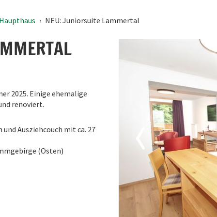
11
12
13
14
15
16
 Haupthaus
NEU: Juniorsuite Lammertal
18
19
20
21
22
23
25
26
27
28
29
30
LAMMERTAL
1
2
3
4
5
6
Heute
Löschen
mer 2025. Einige ehemalige
nd renoviert.
 und Ausziehcouch mit ca. 27
ammgebirge (Osten)