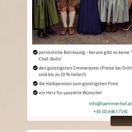
persönliche Betreuung - bei uns gibt es keine 
Chat-Bots!
den günstigsten Zimmerpreis (Preise bei Dri
ANREISE
ABRE
sind bis zu 10 % höher!)
die Halbpension zum günstigsten Preis
ein Herz für spezielle Wünsche!
August
2026
info@laemmerhof.at
Mo
Di
Mi
Do
Fr
Sa
So
Mo
+43 (0) 6463 7141
+43 (0) 6463 7141
27
28
29
30
31
1
2
27
3
4
5
6
7
8
9
3