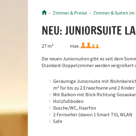
10
11
12
13
14
15
16
10
Zimmer
& Preise
Zimmer & Suiten im
17
18
19
20
21
22
23
17
24
25
26
27
28
29
30
24
NEU: JUNIORSUITE 
31
1
2
3
4
5
6
31
27 m²
max.
Heute
Löschen
Die neuen Juniorsuiten gibt es seit dem Som
Standard-Doppelzimmer werden vergrößert u
Geräumige Juniorsuite mit Wohnbereich
m² für bis zu 2 Erwachsene und 2 Kinder
Mit Balkon mit Blick Richtung Gosauk
Holzfußboden
Dusche/WC, Haarfön
2 Fernseher (davon 1 Smart TV), WLAN
Safe