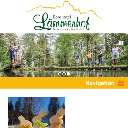
1
2
3
Navigation