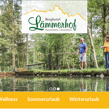
1
2
3
Wellness
Sommerurlaub
Winterurlaub