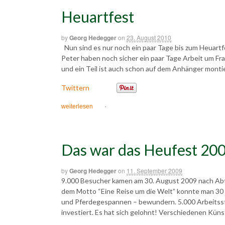
Heuartfest
by
Georg Hedegger
on
23. August 2010
Nun sind es nur noch ein paar Tage bis zum Heuartfes
Peter haben noch sicher ein paar Tage Arbeit um Fra
und ein Teil ist auch schon auf dem Anhänger montie
Twittern
weiterlesen
·
Das war das Heufest 200
by
Georg Hedegger
on
11. September 2009
9.000 Besucher kamen am 30. August 2009 nach Abt
dem Motto “Eine Reise um die Welt” konnte man 30
und Pferdegespannen – bewundern. 5.000 Arbeitsst
investiert. Es hat sich gelohnt! Verschiedenen Kün