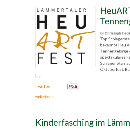
HeuART 
Tennen
by
Christoph Hed
Top Schlagerstar
bekannte Heu Ar
Tennengebirge e
spektakuläres Fe
Schlager Starna
Oktoberfest, Ba
[…]
Twittern
weiterlesen
·
Kinderfasching im Lämm