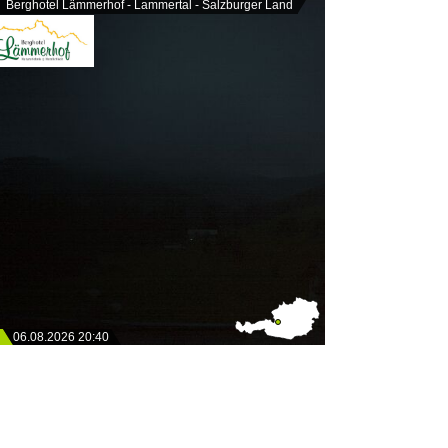
Berghotel Lämmerhof - Lammertal - Salzburger Land
06.08.2026 20:40