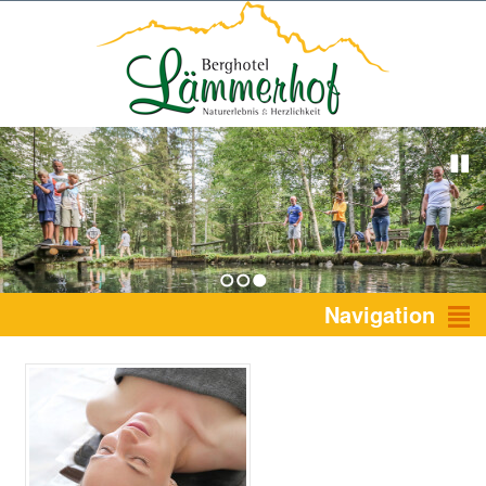
1
2
3
Navigation