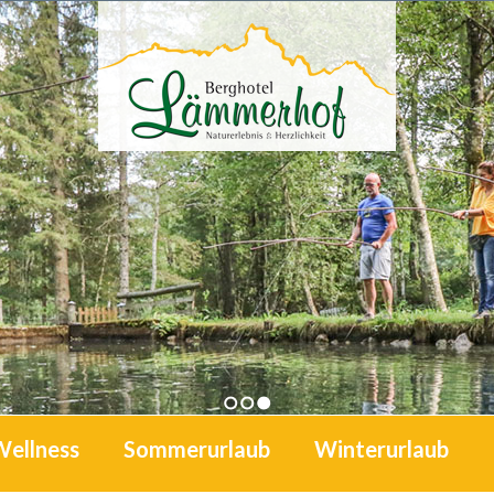
1
2
3
Wellness
Sommerurlaub
Winterurlaub