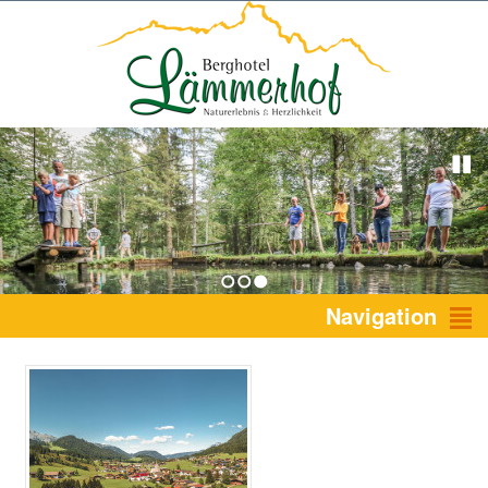
1
2
3
Navigation