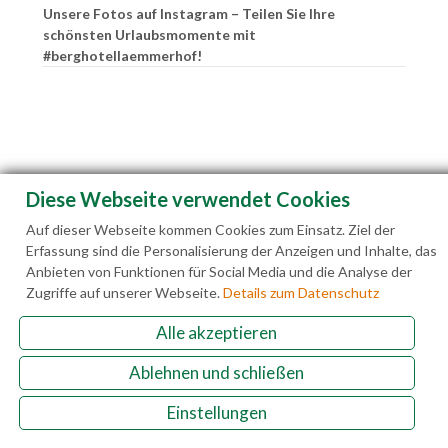
Unsere Fotos auf Instagram – Teilen Sie Ihre
schönsten Urlaubsmomente mit
#berghotellaemmerhof!
Diese Webseite verwendet Cookies
Auf dieser Webseite kommen Cookies zum Einsatz. Ziel der
Erfassung sind die Personalisierung der Anzeigen und Inhalte, das
Anbieten von Funktionen für Social Media und die Analyse der
Zugriffe auf unserer Webseite.
Details zum Datenschutz
Alle akzeptieren
Familie Hedegger Lämmerhofweg 2 A-5522 St.
Martin a. Tgb.
Ablehnen und schließen
Einstellungen
+43(0)6463 7141
info@laemmerhof.at
www.laemmerhof.at
Datenschutz
Impressum