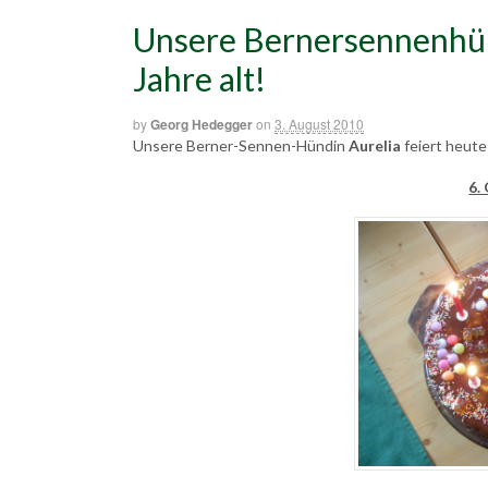
Unsere Bernersennenhü
Jahre alt!
by
Georg Hedegger
on
3. August 2010
Unsere Berner-Sennen-Hündin
Aurelia
feiert heute
6.