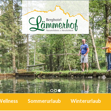
1
2
3
Wellness
Sommerurlaub
Winterurlaub