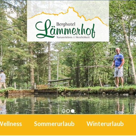
1
2
3
Wellness
Sommerurlaub
Winterurlaub