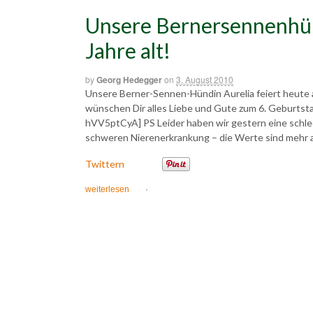
Unsere Bernersennenhü
Jahre alt!
by
Georg Hedegger
on
3. August 2010
Unsere Berner-Sennen-Hündin Aurelia feiert heute a
wünschen Dir alles Liebe und Gute zum 6. Geburts
hVV5ptCyA] PS Leider haben wir gestern eine schlech
schweren Nierenerkrankung – die Werte sind mehr als 
Twittern
weiterlesen
·