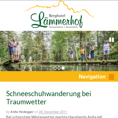
1
2
3
Navigation
Schneeschuhwanderung bei
Traumwetter
by
Anita Hedegger
on
28. Dezember 2011
Bei schönstem Winterwetter machte Hausherrin Anita mit