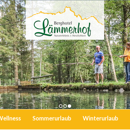
1
2
3
Wellness
Sommerurlaub
Winterurlaub