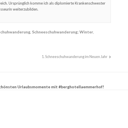
eich. Ursprünglich komme ich als diplomierte Krankenschwester
sseurin weiterzubilden.
schuhwanderung
,
Schneeschuhwanderung; Winter
,
1. Schneeschuhwanderung im Neuen Jahr
e schönsten Urlaubsmomente mit #berghotellaemmerhof!