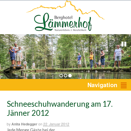
1
2
3
Navigation
Schneeschuhwanderung am 17.
Jänner 2012
by
Anita Hedegger
on
22. Januar 2012
Jede Menge Gäste bei der