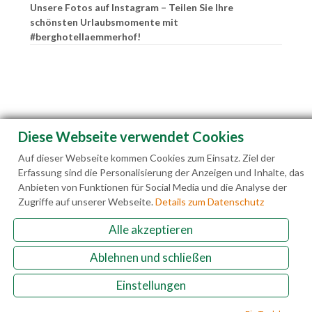
Unsere Fotos auf Instagram – Teilen Sie Ihre
schönsten Urlaubsmomente mit
#berghotellaemmerhof!
Diese Webseite verwendet Cookies
Auf dieser Webseite kommen Cookies zum Einsatz. Ziel der
Erfassung sind die Personalisierung der Anzeigen und Inhalte, das
Anbieten von Funktionen für Social Media und die Analyse der
Zugriffe auf unserer Webseite.
Details zum Datenschutz
Alle akzeptieren
Familie Hedegger Lämmerhofweg 2 A-5522 St.
Martin a. Tgb.
Ablehnen und schließen
Einstellungen
+43(0)6463 7141
info@laemmerhof.at
www.laemmerhof.at
Datenschutz
Impressum