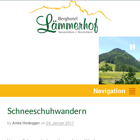
1
2
3
Navigation
Schneeschuhwandern
by
Anita Hedegger
on
24. Januar 2011