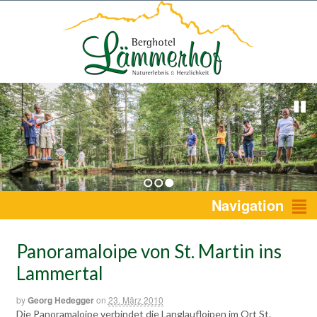
1
2
3
Navigation
Panoramaloipe von St. Martin ins
Lammertal
by
Georg Hedegger
on
23. März 2010
Die Panoramaloipe verbindet die Langlaufloipen im Ort St.