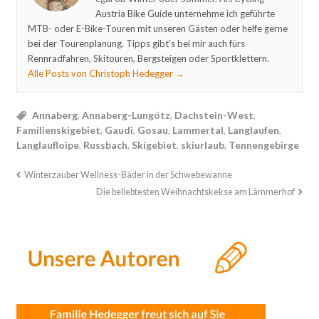
Austria Bike Guide unternehme ich geführte
MTB- oder E-Bike-Touren mit unseren Gästen oder helfe gerne
bei der Tourenplanung. Tipps gibt's bei mir auch fürs
Rennradfahren, Skitouren, Bergsteigen oder Sportklettern.
Alle Posts von Christoph Hedegger
→
Annaberg
,
Annaberg-Lungötz
,
Dachstein-West
,
Familienskigebiet
,
Gaudi
,
Gosau
,
Lammertal
,
Langlaufen
,
Langlaufloipe
,
Russbach
,
Skigebiet
,
skiurlaub
,
Tennengebirge
Winterzauber Wellness-Bäder in der Schwebewanne
Die beliebtesten Weihnachtskekse am Lämmerhof