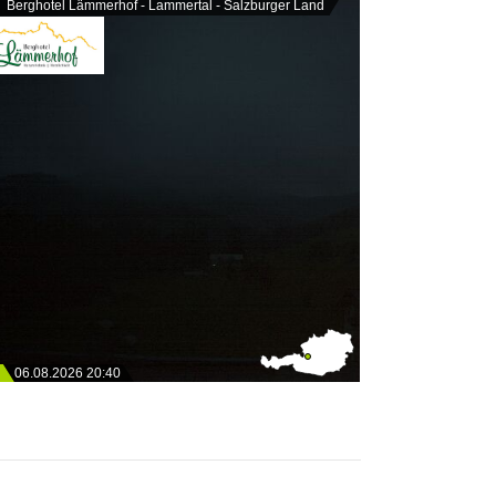
Berghotel Lämmerhof - Lammertal - Salzburger Land
06.08.2026 20:40