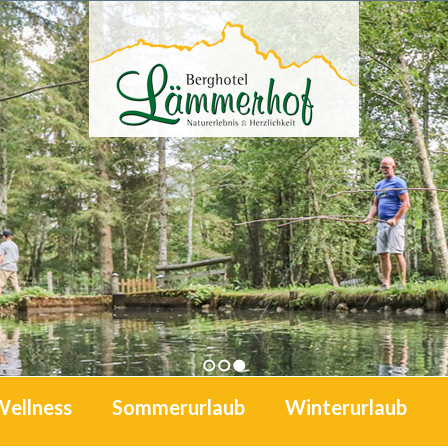
1
2
3
Wellness
Sommerurlaub
Winterurlaub