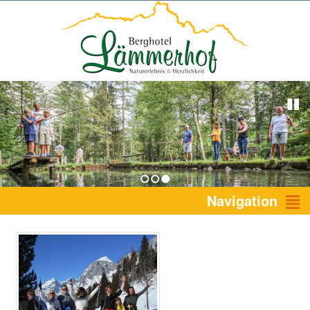
1
2
3
Navigation