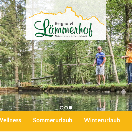
1
2
3
Wellness
Sommerurlaub
Winterurlaub