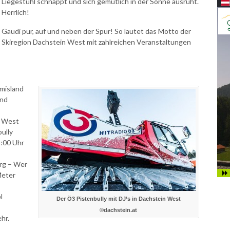
Liegestuhl schnappt und sich gemütlich in der Sonne ausruht.
Herrlich!
Gaudi pur, auf und neben der Spur! So lautet das Motto der
Skiregion Dachstein West mit zahlreichen Veranstaltungen
misland
und
n West
ully
8:00 Uhr
rg – Wer
Meter
l
Der Ö3 Pistenbully mit DJ’s in Dachstein West
©dachstein.at
hr.