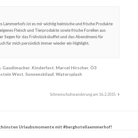
s Lämmerhofs ist es mir wichtig heimische und frische Produkte
feigenes Fleisch und Tierprodukte sowie frische Forellen aus
er Segen für das Frühstücksbuffet und das Abendmenü für
uch für mich persönlich immer wieder ein Highlight.
e
,
Gaudimacher
,
Kinderfest
,
Marcel Hirscher
,
Ö3
hstein West
,
Sonnenskilauf
,
Watersplash
Schneeschuhwanderung am 16.2.2015
e schönsten Urlaubsmomente mit #berghotellaemmerhof!