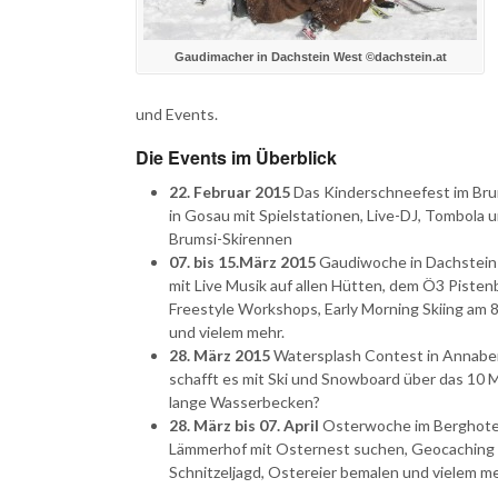
Gaudimacher in Dachstein West ©dachstein.at
und Events.
Die Events im Überblick
22. Februar 2015
Das Kinderschneefest im Bru
in Gosau mit Spielstationen, Live-DJ, Tombola 
Brumsi-Skirennen
07. bis 15.März 2015
Gaudiwoche in Dachstei
mit Live Musik auf allen Hütten, dem Ö3 Pistenb
Freestyle Workshops, Early Morning Skiing am 
und vielem mehr.
28. März 2015
Watersplash Contest in Annabe
schafft es mit Ski und Snowboard über das 10 
lange Wasserbecken?
28. März bis 07. April
Osterwoche im Berghote
Lämmerhof mit Osternest suchen, Geocaching
Schnitzeljagd, Ostereier bemalen und vielem me