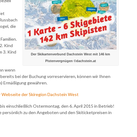
eziell
iet
 Russbach
gel, die
Familien.
2. Kind
m 3. Kind
Der Skikartenverbund Dachstein West mit 146 km
Pistenvergnügen ©dachstein.at
enn wenn
 bereits bei der Buchung vorreservieren, können wir Ihnen
n) Ermäßigung gewähren.
der Webseite der Skiregion Dachstein West
bis einschließlich Ostermontag, den 6. April 2015 in Betrieb!
ie persönlich zu den Angeboten und den Skiticketpreisen in