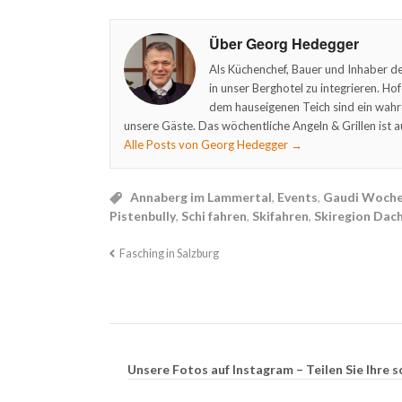
Über Georg Hedegger
Als Küchenchef, Bauer und Inhaber de
in unser Berghotel zu integrieren. Ho
dem hauseigenen Teich sind ein wahr
unsere Gäste. Das wöchentliche Angeln & Grillen ist a
Alle Posts von Georg Hedegger
→
Annaberg im Lammertal
,
Events
,
Gaudi Woch
Pistenbully
,
Schi fahren
,
Skifahren
,
Skiregion Dac
Fasching in Salzburg
Unsere Fotos auf Instagram – Teilen Sie Ihr