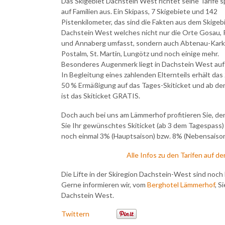
Das Skigebiet Dachstein West richtet seine Tarife sp
auf Familien aus. Ein Skipass, 7 Skigebiete und 142
Pistenkilometer, das sind die Fakten aus dem Skigeb
Dachstein West welches nicht nur die Orte Gosau,
und Annaberg umfasst, sondern auch Abtenau-Karko
Postalm, St. Martin, Lungötz und noch einige mehr.
Besonderes Augenmerk liegt in Dachstein West auf 
In Begleitung eines zahlenden Elternteils erhält das 
50 % Ermäßigung auf das Tages-Skiticket und ab de
ist das Skiticket GRATIS.
Doch auch bei uns am Lämmerhof profitieren Sie, d
Sie Ihr gewünschtes Skiticket (ab 3 dem Tagespass)
noch einmal 3% (Hauptsaison) bzw. 8% (Nebensaiso
Alle Infos zu den Tarifen auf 
Die Lifte in der Skiregion Dachstein-West sind noch 
Gerne informieren wir, vom
Berghotel Lämmerhof
, S
Dachstein West.
Twittern