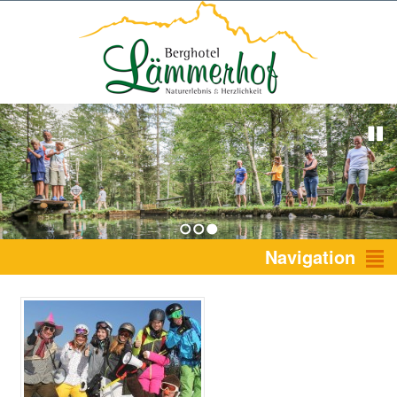
1
2
3
Navigation