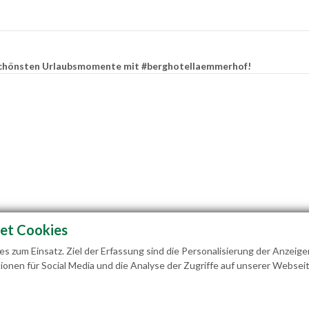
e schönsten Urlaubsmomente mit #berghotellaemmerhof!
et Cookies
 zum Einsatz. Ziel der Erfassung sind die Personalisierung der Anzeige
ionen für Social Media und die Analyse der Zugriffe auf unserer Webseit
ilie Hedegger Lämmerhofweg 2 A-5522 St. Martin a. 
info@laemmerhof.at
www.laemmerhof.at
Dat