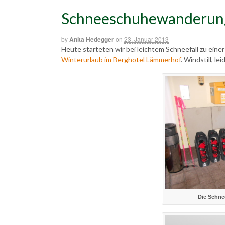
Schneeschuhewanderung
by
Anita Hedegger
on
23. Januar 2013
Heute starteten wir bei leichtem Schneefall zu ein
Winterurlaub im Berghotel Lämmerhof
. Windstill, le
Die Schne