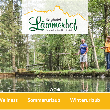
1
2
3
Wellness
Sommerurlaub
Winterurlaub