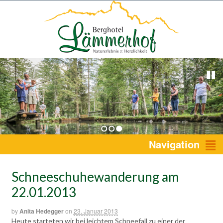
1
2
3
Navigation
Schneeschuhewanderung am
22.01.2013
by
Anita Hedegger
on
23. Januar 2013
Heute starteten wir bei leichtem Schneefall zu einer der