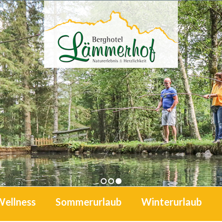
1
2
3
Wellness
Sommerurlaub
Winterurlaub