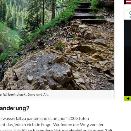
fall beeindruckt Jung und Alt.
Wanderung?
eswasserfall zu parken und dann „nur“ 200 Stufen
mt das jedoch nicht in Frage. Wir finden der Weg von der
sollte sich für so besondere Naturspektakel auch etwas Zeit