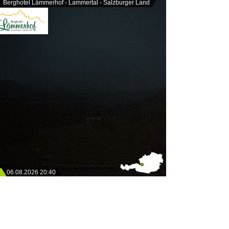
Berghotel Lämmerhof - Lammertal - Salzburger Land
06.08.2026 20:40