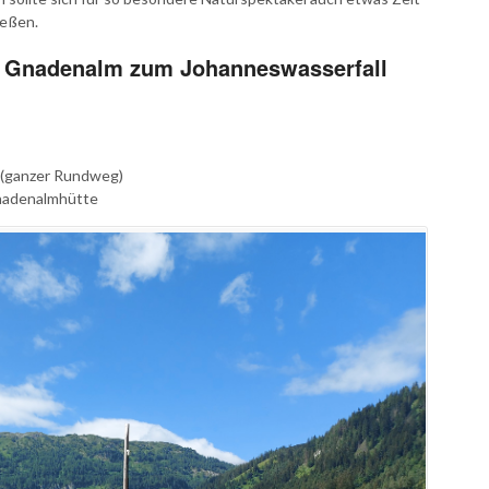
ießen.
r Gnadenalm zum Johanneswasserfall
l (ganzer Rundweg)
Gnadenalmhütte