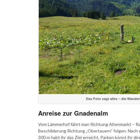
Das Foto sagt alles – die Wande
Anreise zur Gnadenalm
Vom Lämmerhof fährt man Richtung Altenmarkt – Rad
Beschilderung Richtung „Obertauern“ folgen. Nach c
300 m habt ihr das Ziel erreicht. Parken könnt ihr dire