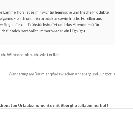
s Lämmerhofs ist es mir wichtig heimische und frische Produkte
feigenes Fleisch und Tierprodukte sowie frische Forellen aus
er Segen für das Frühstücksbuffet und das Abendmenü für
uch für mich persönlich immer wieder ein Highlight.
och
,
Wintereinbruch
,
winterlich
Wanderung am Baumlehrpfad zwischen Annaberg und Lungötz
e schönsten Urlaubsmomente mit #berghotellaemmerhof!