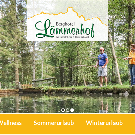
1
2
3
Wellness
Sommerurlaub
Winterurlaub