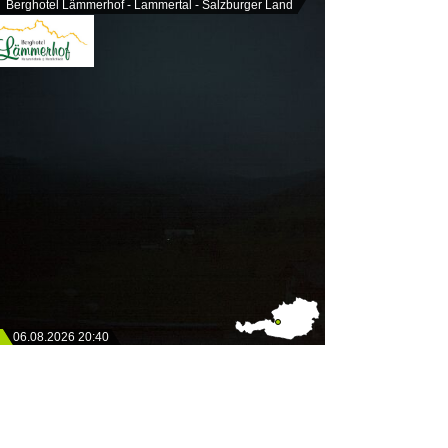
Berghotel Lämmerhof - Lammertal - Salzburger Land
06.08.2026 20:40